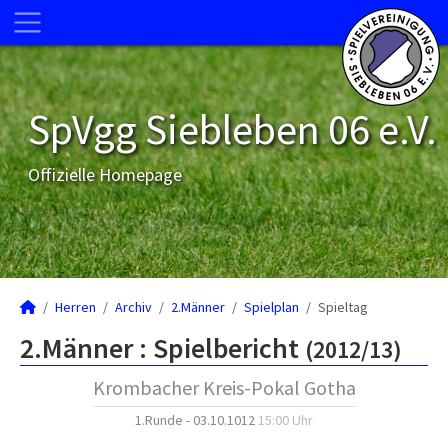
SpVgg Siebleben 06 e.V.
Offizielle Homepage
Herren
Archiv
2.Männer
Spielplan
Spieltag
2.Männer :
Spielbericht
(2012/13)
Krombacher Kreis-Pokal Gotha
1.Runde - 03.10.1012
15:00 Uhr