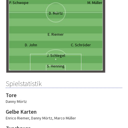
P. Schwope
M. Müller
D. Mörtz
E. Riemer
D. John
C. Schröder
J. Schlegel
S. Henning
Spielstatistik
Tore
Danny Mörtz
Gelbe Karten
Enrico Riemer
,
Danny Mörtz
,
Marco Müller