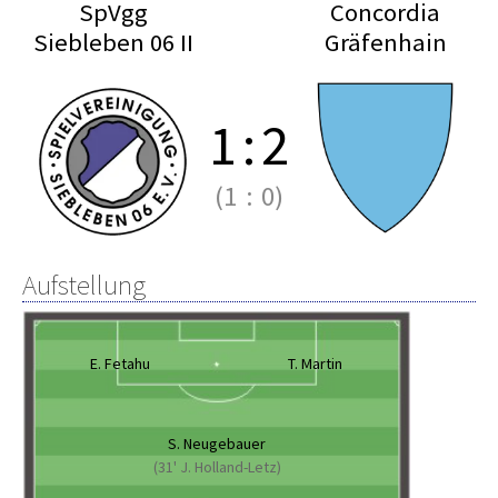
SpVgg
Concordia
Siebleben 06 II
Gräfenhain
1
:
2
(1
:
0)
Aufstellung
E. Fetahu
T. Martin
S. Neugebauer
(31' J. Holland-Letz)