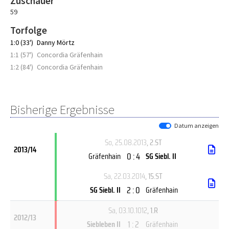
Zuschauer
59
Torfolge
1:0 (33')
Danny Mörtz
1:1 (57')
Concordia Gräfenhain
1:2 (84')
Concordia Gräfenhain
Bisherige Ergebnisse
Datum anzeigen
So, 25.08.2013
, 2.ST
2013/14
0 : 4
Gräfenhain
SG Siebl. II
Sa, 22.03.2014
, 15.ST
2 : 0
SG Siebl. II
Gräfenhain
Sa, 03.10.1012
, 1.R
2012/13
1 : 2
Siebleben II
Gräfenhain