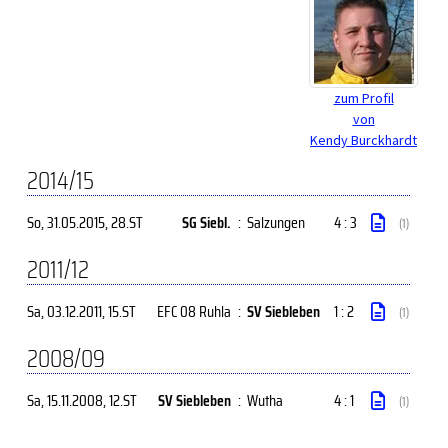
zum Profil
von
Kendy Burckhardt
2014/15
So, 31.05.2015
, 28.ST
SG Siebl.
:
Salzungen
4 : 3
(1)
2011/12
Sa, 03.12.2011
, 15.ST
EFC 08 Ruhla
:
SV Siebleben
1 : 2
(1)
2008/09
Sa, 15.11.2008
, 12.ST
SV Siebleben
:
Wutha
4 : 1
(1)