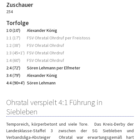
Zuschauer
254
Torfolge
1:0 (10')
Alexander König
1:1 (17')
FSV Ohratal Ohrdruf per Freistoss
1:2 (38')
FSV Ohratal Ohrdruf
1:3 (45+1')
FSV Ohratal Ohrdruf
1:4 (60')
FSV Ohratal Ohrdruf
2:4 (72')
Sören Lehmann per Elfmeter
3:4 (79')
Alexander König
4:4 (90+4')
Sören Lehmann
Ohratal verspielt 4:1 Führung in
Siebleben
Temporeich, körperbetont und viele Tore. Das Kreis-Derby der
Landesklasse-Staffel 3 zwischen der SG Siebleben und
Verbandsliga-Absteiger Ohratal war erwartungsgemäß hart