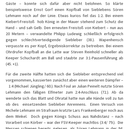
Gäste – konnte sich dafür aber nicht belohnen. So klärte
beispielsweise Ernst Gorf einen Kopfball von Sieblebens
Sören
Lehmann noch auf der Linie. Etwas kurios fiel das 1:2. Bei einem
Kiebert-Freistoß hob König in der Mauer stehend zum Schutz die
Hand – und sah Gelb. Den erneuten Freistoß von Kiebert – nun aus
20 Metern – verwandelte Philipp Ludewig schließlich erfolgreich
gegen schlechtverteidigende Siebleber (38.). Wapenhensch
verpasste es per Kopf, Ergebniskorrektur zu betreiben. Bei einem
Ohrdrufer Kopfball an die Latte war Steven Reinhold schneller als
Keeper Schuchardt am Ball und staubte zur 3:1-Pausenführung ab
(45. +1).
Für die zweite Hälfte hatten sich die Siebleber entsprechend viel
vorgenommen, kassierten zunächst aber einen weiteren Dämpfer –
1:4 (Michael Jüngling/ 60.). Nach Foul an Julian Peinelt nutzte
Sören
Lehmann den fälligen Elfmeter zum 2:4-Anschluss (72.). Ab da
wendete sich das Blatt und Ohratal hatte nun alle Hände voll zu tun
ob des einsetzenden Siebleber Anrennens. Einen Versuch von
Michele Lehmann im Strafraum kratzte Lars Frankenberger noch aus
dem Winkel. Doch gegen Königs Schuss aus Nahdistanz – nach
Vorarbeit von Körber – war der FSV-Keeper machtlos (3:4/ 79.). Die
Messen schienen bereits gelesen, als
Sören
Lehmann in der 94.