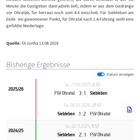
Minute die Gastgeber dann jubeln ließ, indem er aus dem Gedränge
vor Ohratals Tor herraus noch zum 4:4 einschob. Für Siebleben am
Ende ein gewonnener Punkt, für Ohratal nach 1:4-Führung wohl eine
gefühlte Niederlage.
Quelle:
TA Gotha 13.08.2018
Bisherige Ergebnisse
Datum anzeigen
Sa, 27.09.2025
, 6.ST
2025/26
3 : 1
FSV Ohratal
Siebleben
Sa, 28.03.2026
, 21.ST
1 : 2
Siebleben
FSV Ohratal
Sa, 02.11.2024
, 11.ST
2024/25
2 : 1
Siebleben
FSV Ohratal