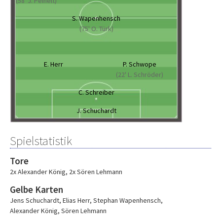
(58' J. Peinelt)
S. Wapenhensch
(75' O. Türk)
E. Herr
P. Schwope
(22' L. Schröder)
C. Schreiber
J. Schuchardt
Spielstatistik
Tore
2x Alexander König
,
2x Sören Lehmann
Gelbe Karten
Jens Schuchardt
,
Elias Herr
,
Stephan Wapenhensch
,
Alexander König
,
Sören Lehmann