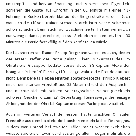
umkämpft – und ließ an Spannung nichts vermissen. Eigentlich
schienen die Gäste aus
Ohrdruf
in der 60. Minute mit einer 4:1-
Führung im Rücken bereits klar auf der Siegerstraße zu sein. Doch
war sich die Elf von Trainer Michael Storch ihrer Sache scheinbar
schon zu sicher. Denn auch auf Zuschauerseite hätten vermutlich
nur wenige damit gerechnet, dass Siebleben in den letzten 30
Minuten die Partie fast völlig auf den Kopf stellen würde.
Die Hausherren um Trainer Philipp Bergmann waren es auch, denen
der erster Treffer der Partie gelang. Einen Zuckerpass des Ex-
Ohratalers Giuseppe Lodato verwandelte SG-Kapitän Alexander
König zur frühen 1:0-Führung (10.). Lange währte die Freude darüber
nicht. Denn bereits sieben Minuten später besorgte Philipp Kiebert
mit einem starken Freistoß aus 33 Metern direkt den Ausgleich –
und machte sich mit seinem Sonntagsschuss selber gleich ein
schönes Geschenk zum 27. Geburtstag. Keineswegs die einzige
Aktion, mit der der Ohratal-Kapitän in dieser Partie positiv auffiel.
Auch im weiteren Verlauf der ersten Hälfte brachten Ohrataler
Freistöße aus dem Halbfeld die Hausherren mehrfach in Bedrängnis.
Zudem war Ohratal bei zweiten Bällen meist wacher. Siebleben
wusste spielersich zwar durchaus zu gefallen – sogar mehr als die