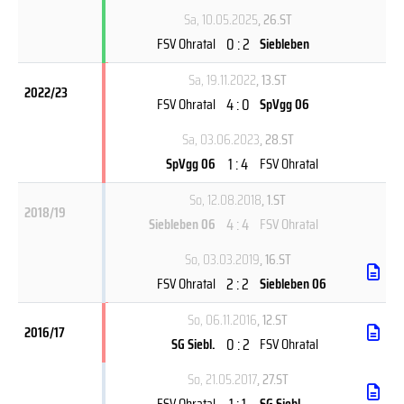
Sa, 10.05.2025
, 26.ST
0 : 2
FSV Ohratal
Siebleben
Sa, 19.11.2022
, 13.ST
2022/23
4 : 0
FSV Ohratal
SpVgg 06
Sa, 03.06.2023
, 28.ST
1 : 4
SpVgg 06
FSV Ohratal
So, 12.08.2018
, 1.ST
2018/19
4 : 4
Siebleben 06
FSV Ohratal
So, 03.03.2019
, 16.ST
2 : 2
FSV Ohratal
Siebleben 06
So, 06.11.2016
, 12.ST
2016/17
0 : 2
SG Siebl.
FSV Ohratal
So, 21.05.2017
, 27.ST
1 : 1
FSV Ohratal
SG Siebl.