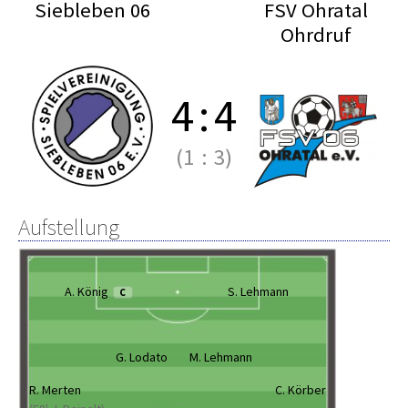
Siebleben 06
FSV Ohratal
Ohrdruf
4
:
4
(1
:
3)
Aufstellung
A. König
S. Lehmann
C
G. Lodato
M. Lehmann
R. Merten
C. Körber