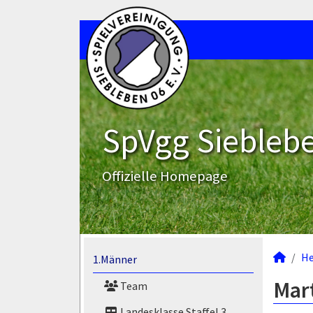
SpVgg Sieblebe
Offizielle Homepage
He
1.Männer
Mart
Team
Landesklasse Staffel 3