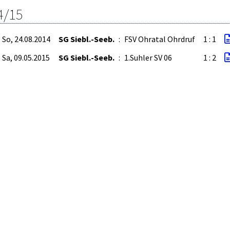
4/15
So, 24.08.2014
SG Siebl.-Seeb.
:
FSV Ohratal Ohrdruf
1 : 1
Sa, 09.05.2015
SG Siebl.-Seeb.
:
1.Suhler SV 06
1 : 2