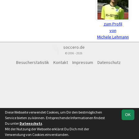
zum Profil
von
Michele Lehmann
soccero.de
© 2006 - 2026
Besucherstatistik
Kontakt
Impressum
Datenschutz
Diese Webseite verwendet Cookies, um Dir den bestmöglichen
OK
Service bieten zu können. Entsprechende Informationen findest
Du unter
Datenschutz
.
Mit der Nutzung der Webseite erklärst Du Dich mit der
Verwendung von Cookies einverstanden.