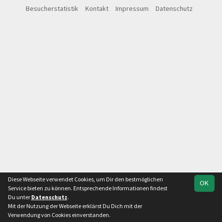
Besucherstatistik
Kontakt
Impressum
Datenschutz
Diese Webseite verwendet Cookies, um Dir den bestmöglichen
OK
Service bieten zu können. Entsprechende Informationen findest
Du unter
Datenschutz
.
Mit der Nutzung der Webseite erklärst Du Dich mit der
Verwendung von Cookies einverstanden.