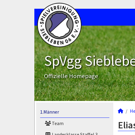
SpVgg Sieblebe
Offizielle Homepage
He
1.Männer
Elia
Team
Landesklasse Staffel 3