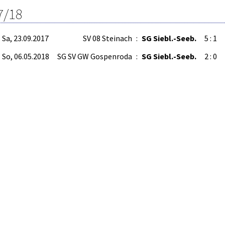
7/18
Sa, 23.09.2017
SV 08 Steinach
:
SG Siebl.-Seeb.
5 : 1
So, 06.05.2018
SG SV GW Gospenroda
:
SG Siebl.-Seeb.
2 : 0