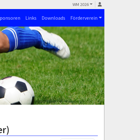
WM 2026
ponsoren
Links
Downloads
Förderverein
er)