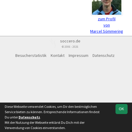
zum Profil
von
Marcel Sömmering
soccero.de
© 2006 - 2026
Besucherstatistik
Kontakt
Impressum
Datenschutz
Diese Webseite verwendet Cookies, um Dir den bestmöglichen
OK
Service bieten zu können. Entsprechende Informationen findest
Du unter
Datenschutz
.
Mit der Nutzung der Webseite erklärst Du Dich mit der
Verwendung von Cookies einverstanden.