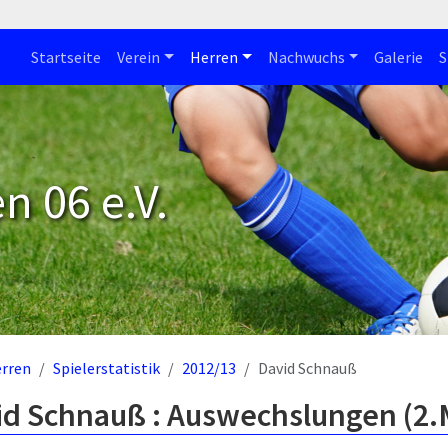
Startseite
Verein
Herren
Nachwuchs
Galerie
S
n 06 e.V.
rren
Spielerstatistik
2012/13
David Schnauß
id Schnauß : Auswechslungen (2