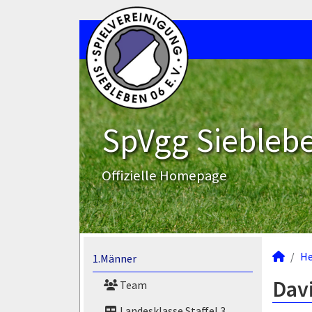
SpVgg Sieblebe
Offizielle Homepage
He
1.Männer
Dav
Team
Landesklasse Staffel 3