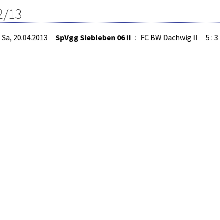
2/13
Sa, 20.04.2013
SpVgg Siebleben 06 II
:
FC BW Dachwig II
5 : 3