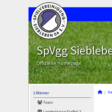
SpVgg Sieblebe
Offizielle Homepage
He
1.Männer
Team
Landesklasse Staffel 3