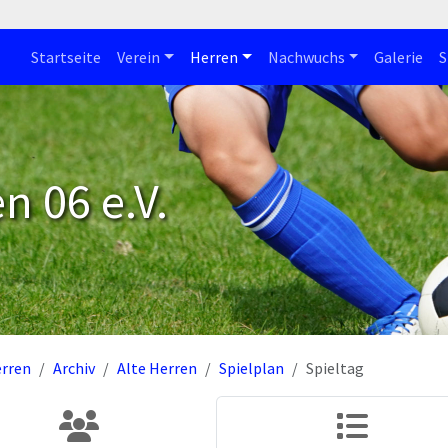
Startseite
Verein
Herren
Nachwuchs
Galerie
S
n 06 e.V.
rren
Archiv
Alte Herren
Spielplan
Spieltag