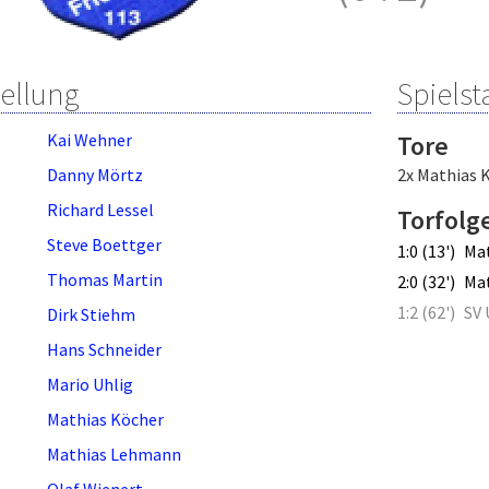
tellung
Spielsta
Kai Wehner
Tore
Danny Mörtz
2x Mathias 
Richard Lessel
Torfolg
Steve Boettger
1:0 (13')
Mat
Thomas Martin
2:0 (32')
Mat
1:2 (62')
SV 
Dirk Stiehm
Hans Schneider
Mario Uhlig
Mathias Köcher
Mathias Lehmann
Olaf Wienert