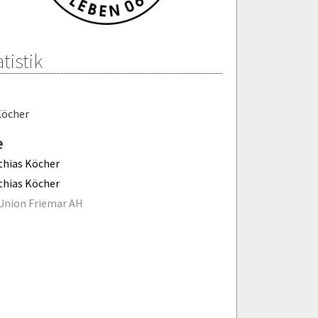
tistik
Köcher
e
hias Köcher
hias Köcher
Union Friemar AH