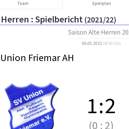
Team
Spielplan
 Herren :
Spielbericht
(2021/22)
Saison Alte Herren 20
06.05.2022
18:30 Uhr
 Union Friemar AH
1
:
2
(0
:
2)