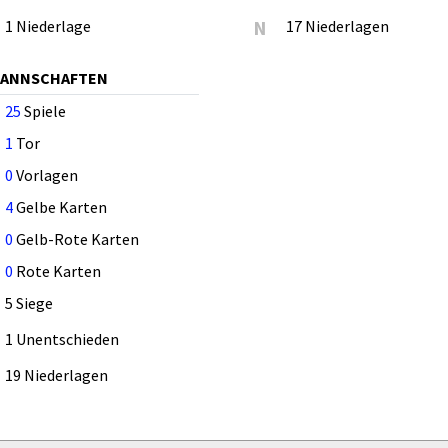
1 Niederlage
N
17 Niederlagen
MANNSCHAFTEN
25
Spiele
1
Tor
0
Vorlagen
4
Gelbe Karten
0
Gelb-Rote Karten
0
Rote Karten
5 Siege
1 Unentschieden
19 Niederlagen