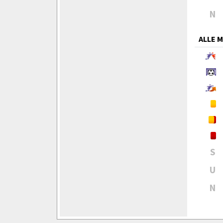
N
ALLE 
S
U
N