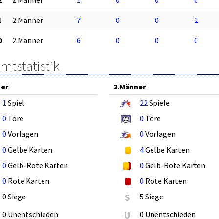
1
2.Männer
7
0
0
2
0
2.Männer
6
0
0
0
mtstatistik
ner
2.Männer
1
Spiel
22
Spiele
0
Tore
0
Tore
0
Vorlagen
0
Vorlagen
0
Gelbe Karten
4
Gelbe Karten
0
Gelb-Rote Karten
0
Gelb-Rote Karten
0
Rote Karten
0
Rote Karten
0 Siege
S
5 Siege
0 Unentschieden
U
0 Unentschieden