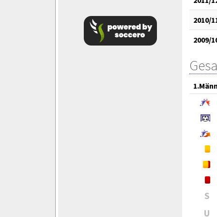
2010/1
2009/1
Gesa
1.Män
S
U