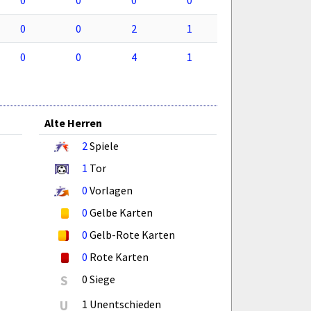
0
0
2
1
0
0
4
1
Alte Herren
2
Spiele
1
Tor
0
Vorlagen
0
Gelbe Karten
0
Gelb-Rote Karten
0
Rote Karten
S
0 Siege
U
1 Unentschieden