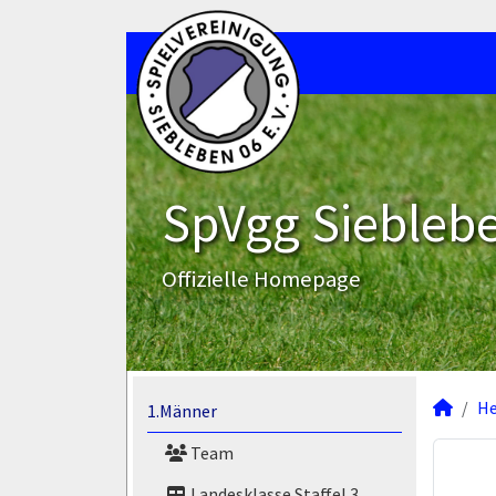
SpVgg Sieblebe
Offizielle Homepage
He
1.Männer
Team
Landesklasse Staffel 3