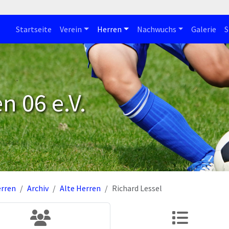
Startseite
Verein
Herren
Nachwuchs
Galerie
S
n 06 e.V.
rren
Archiv
Alte Herren
Richard Lessel