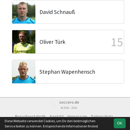
David Schnauß
15
Oliver Türk
Stephan Wapenhensch
soccero.de
© 2006 - 2026
Besucherstatistik
Kontakt
Impressum
Datenschutz
Diese Webseite verwendet Cookies, um Dir den bestmöglichen
OK
Service bieten zu können. Entsprechende Informationen findest