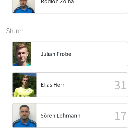
Rodion Zoina
Sturm
Julian Fröbe
31
Elias Herr
17
Sören Lehmann