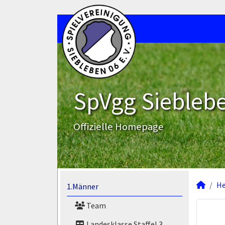
SpVgg Sieblebe
Offizielle Homepage
He
1.Männer
Team
Landesklasse Staffel 3