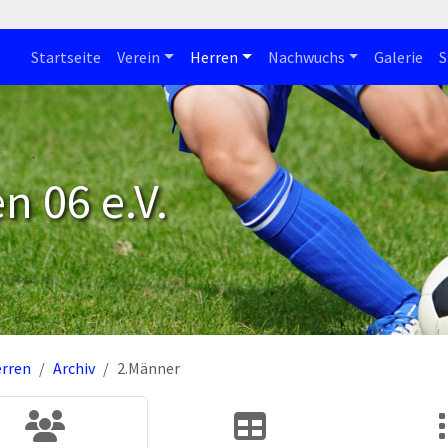
Startseite
Verein
Herren
Nachwuchs
Galerie
S
n 06 e.V.
rren
Archiv
2.Männer