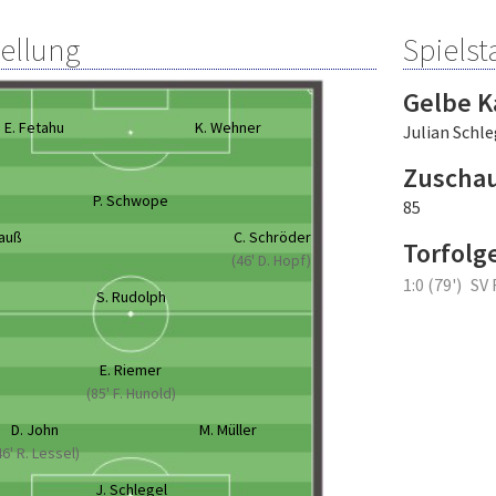
tellung
Spielsta
Gelbe K
E. Fetahu
K. Wehner
Julian Schle
Zuscha
P. Schwope
85
nauß
C. Schröder
Torfolg
(46' D. Hopf)
1:0 (79')
SV 
S. Rudolph
E. Riemer
(85' F. Hunold)
D. John
M. Müller
46' R. Lessel)
J. Schlegel