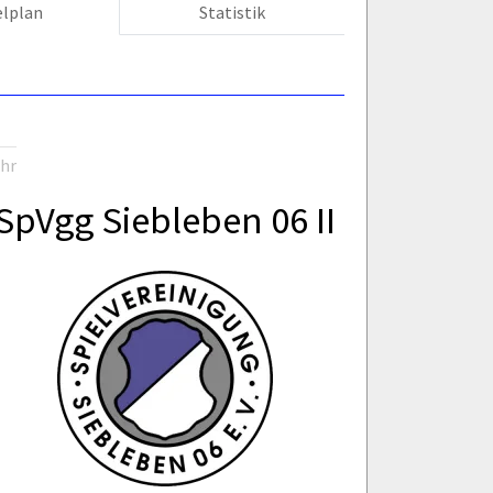
elplan
Statistik
Uhr
SpVgg Siebleben 06 II