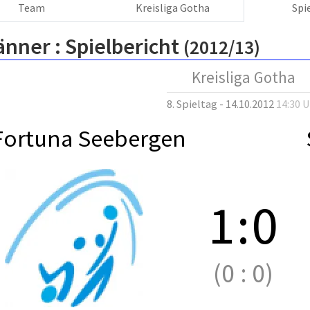
Team
Kreisliga Gotha
Spi
änner :
Spielbericht
(2012/13)
Kreisliga Gotha
8. Spieltag - 14.10.2012
14:30 
Fortuna Seebergen
1
:
0
(0
:
0)