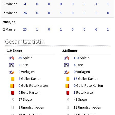
1.Männer
4
0
0
0
0
0
3
1
2.Männer
26
0
0
5
0
0
1
0
2008/09
2.Männer
25
1
0
2
0
0
6
1
Gesamtstatistik
1.Männer
2.Männer
59
Spiele
103
Spiele
2
Tore
4
Tore
0
Vorlagen
0
Vorlagen
8
Gelbe Karten
16
Gelbe Karten
0
Gelb-Rote Karten
0
Gelb-Rote Karten
0
Rote Karten
1
Rote Karte
S
27 Siege
S
49 Siege
U
9 Unentschieden
U
11 Unentschieden