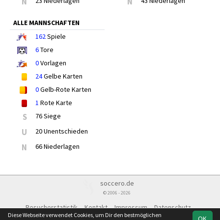
N
23 Niederlagen
N
43 Niederlagen
ALLE MANNSCHAFTEN
162
Spiele
6
Tore
0
Vorlagen
24
Gelbe Karten
0
Gelb-Rote Karten
1
Rote Karte
S
76 Siege
U
20 Unentschieden
N
66 Niederlagen
soccero.de
© 2006 - 2026
Besucherstatistik
Kontakt
Impressum
Datenschutz
Diese Webseite verwendet Cookies, um Dir den bestmöglichen
OK