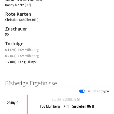
Danny Mörtz (90')
Rote Karten
Christian Schüller (61')
Zuschauer
50
Torfolge
0:1 (29')
FSV Mühlberg
0:2 (83')
FSV Mühlberg
1:2 (88')
Oleg Oliinyk
Bisherige Ergebnisse
Datum anzeigen
So, 09.12.2018
, 13.ST
2018/19
7 : 1
FSV Mühlberg
Siebleben 06 II