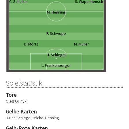
C. Schüller
S. Wapenhensch
M. Henning
P. Schwope
D. Mörtz
M. Müller
J. Schlegel
L. Frankenberger
Spielstatistik
Tore
Oleg Oliinyk
Gelbe Karten
Julian Schlegel
,
Michel Henning
Gelb-Rote Karten