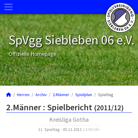
SpVgg Siebleben 06 e.V.
Offizielle Homepage
Herren
Archiv
2.Männer
Spielplan
Spieltag
2.Männer :
Spielbericht
(2011/12)
Kreisliga Gotha
11. Spieltag - 05.11.2011
14:00 Uhr