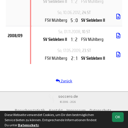
1 : 2
SV Siebleben II
FSV Mühlberg
So, 10.06.2012
, 24.ST
5 : 0
FSV Mühlberg
SV Siebleben II
Sa, 01.11.2008
, 10.ST
2008/09
1 : 2
SV Siebleben II
FSV Mühlberg
So, 17.05.2009
, 23.ST
2 : 1
FSV Mühlberg
SV Siebleben II
Zurück
soccero.de
© 2006 - 2026
Besucherstatistik
Kontakt
Impressum
Datenschutz
Diese Webseite verwendet Cookies, um Dir den bestmöglichen
OK
Service bieten zu können. Entsprechende Informationen findest
Du unter
Datenschutz
.