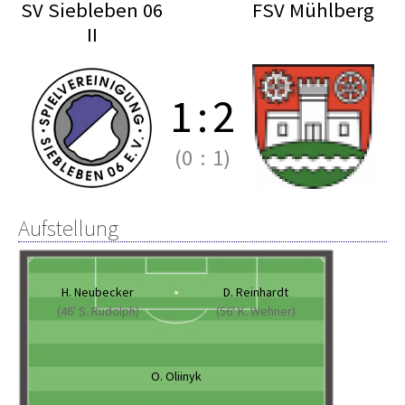
SV Siebleben 06
FSV Mühlberg
II
1
:
2
(0
:
1)
Aufstellung
H. Neubecker
D. Reinhardt
(46' S. Rudolph)
(56' K. Wehner)
O. Oliinyk