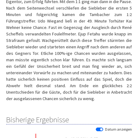
Eigentor, zum Erfolg führten. Mit dem 1:1 ging man dann in die Pause.
Nach dem Seitenwechsel verschliefen die Siebleber die ersten 5
Minuten und folgerichtig kamen die Tambacher zum 1:2
Führungstreffer. Udo Wiegand ließ in der 49. Minute Torhüter Kai
Wehner keine Chance. Fast im Gegenzug der Ausgleich durch René
Scheffels verwandelten Foulelfmeter. Ejup Fetahu wurde knapp im
Strafraum gefoult. Wachgerüttelt durch diese Treffer stürmten die
Siebleber wieder und starteten einen Angriff nach dem anderen auf
des Gegners Tor. Etliche 100%-ige Chancen wurden ausgelassen,
man müsste eigentlich schon klar führen. Es machte sich langsam
ein Gefühl der Unsicherheit breit und man fing wieder an, sich
untereinander Vorwürfe zu machen und miteinander zu hadern. Dies
hatte sicherlich keinen positiven Einfluss auf das Spiel, doch die
Abwehr hielt diesmal stand. Am Ende ein glückliches 2:2
Unentschieden für die Gäste, doch für die Siebleber in Anbetracht
der ausgelassenen Chancen sicherlich zu wenig.
Bisherige Ergebnisse
Datum anzeigen