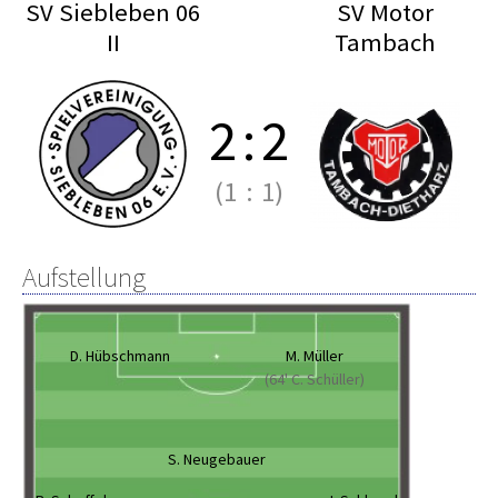
SV Siebleben 06
SV Motor
II
Tambach
2
:
2
(1
:
1)
Aufstellung
D. Hübschmann
M. Müller
(64' C. Schüller)
S. Neugebauer