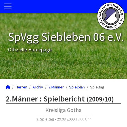
SpVgg Siebleben 06 e.V.
Offizielle Homepage
Herren
Archiv
2.Männer
Spielplan
Spieltag
2.Männer :
Spielbericht
(2009/10)
Kreisliga Gotha
3. Spieltag - 29.08.2009
15:00 Uhr