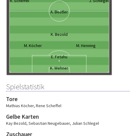
R. Scheffel
J. Schlegel
A. Beutler
K. Bezold
M. Köcher
M. Henning
E. Fetahu
K. Wehner
Spielstatistik
Tore
Mathias Köcher
,
Rene Scheffel
Gelbe Karten
Kay Bezold
,
Sebastian Neugebauer
,
Julian Schlegel
Zuschauer