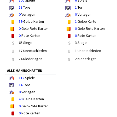
106
Spiele
6
Spiele
13
Tore
1
Tor
0
Vorlagen
0
Vorlagen
39
Gelbe Karten
1
Gelbe Karte
0
Gelb-Rote Karten
0
Gelb-Rote Karten
0
Rote Karten
0
Rote Karten
S
65 Siege
S
3 Siege
U
17 Unentschieden
U
1 Unentschieden
N
24 Niederlagen
N
2 Niederlagen
ALLE MANNSCHAFTEN
112
Spiele
14
Tore
0
Vorlagen
40
Gelbe Karten
0
Gelb-Rote Karten
0
Rote Karten