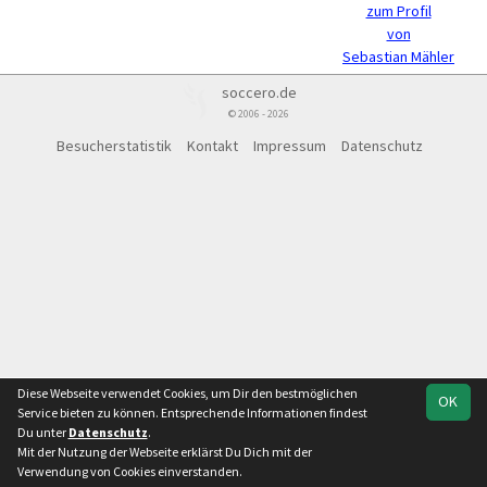
zum Profil
von
Sebastian Mähler
soccero.de
© 2006 - 2026
Besucherstatistik
Kontakt
Impressum
Datenschutz
Diese Webseite verwendet Cookies, um Dir den bestmöglichen
OK
Service bieten zu können. Entsprechende Informationen findest
Du unter
Datenschutz
.
Mit der Nutzung der Webseite erklärst Du Dich mit der
Verwendung von Cookies einverstanden.