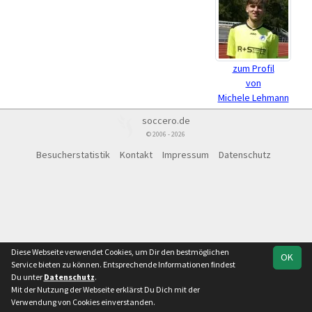
zum Profil
von
Michele Lehmann
soccero.de
© 2006 - 2026
Besucherstatistik
Kontakt
Impressum
Datenschutz
Diese Webseite verwendet Cookies, um Dir den bestmöglichen
OK
Service bieten zu können. Entsprechende Informationen findest
Du unter
Datenschutz
.
Mit der Nutzung der Webseite erklärst Du Dich mit der
Verwendung von Cookies einverstanden.