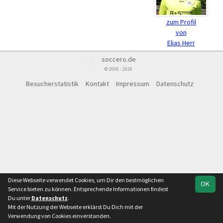
zum Profil
von
Elias Herr
soccero.de
© 2006 - 2026
Besucherstatistik
Kontakt
Impressum
Datenschutz
Diese Webseite verwendet Cookies, um Dir den bestmöglichen
OK
Service bieten zu können. Entsprechende Informationen findest
Du unter
Datenschutz
.
Mit der Nutzung der Webseite erklärst Du Dich mit der
Verwendung von Cookies einverstanden.