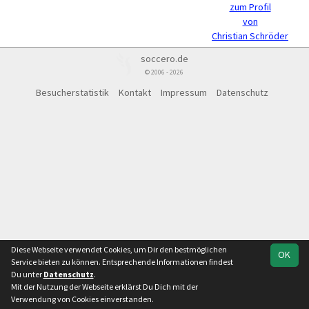
zum Profil
von
Christian Schröder
soccero.de
© 2006 - 2026
Besucherstatistik
Kontakt
Impressum
Datenschutz
Diese Webseite verwendet Cookies, um Dir den bestmöglichen
OK
Service bieten zu können. Entsprechende Informationen findest
Du unter
Datenschutz
.
Mit der Nutzung der Webseite erklärst Du Dich mit der
Verwendung von Cookies einverstanden.