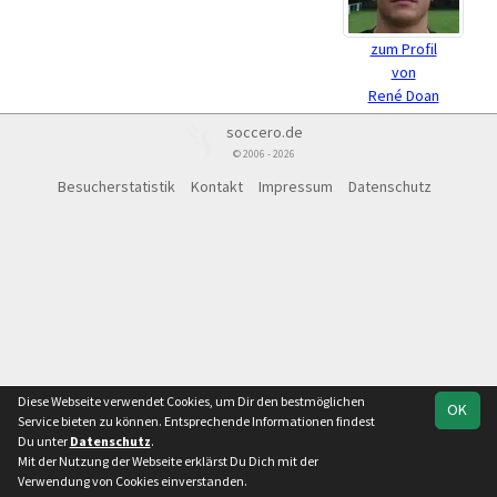
zum Profil
von
René Doan
soccero.de
© 2006 - 2026
Besucherstatistik
Kontakt
Impressum
Datenschutz
Diese Webseite verwendet Cookies, um Dir den bestmöglichen
OK
Service bieten zu können. Entsprechende Informationen findest
Du unter
Datenschutz
.
Mit der Nutzung der Webseite erklärst Du Dich mit der
Verwendung von Cookies einverstanden.