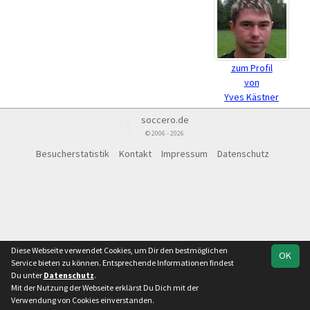
zum Profil
von
Yves Kästner
soccero.de
© 2006 - 2026
Besucherstatistik
Kontakt
Impressum
Datenschutz
Diese Webseite verwendet Cookies, um Dir den bestmöglichen
OK
Service bieten zu können. Entsprechende Informationen findest
Du unter
Datenschutz
.
Mit der Nutzung der Webseite erklärst Du Dich mit der
Verwendung von Cookies einverstanden.