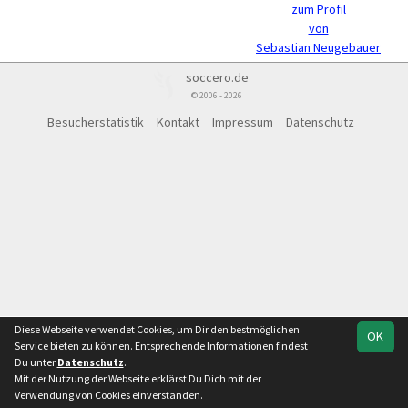
zum Profil
von
Sebastian Neugebauer
soccero.de
© 2006 - 2026
Besucherstatistik
Kontakt
Impressum
Datenschutz
Diese Webseite verwendet Cookies, um Dir den bestmöglichen
OK
Service bieten zu können. Entsprechende Informationen findest
Du unter
Datenschutz
.
Mit der Nutzung der Webseite erklärst Du Dich mit der
Verwendung von Cookies einverstanden.