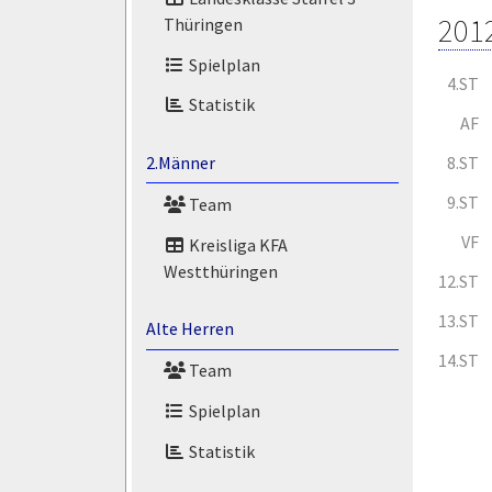
201
Thüringen
Spielplan
4.ST
Statistik
AF
8.ST
2.Männer
9.ST
Team
VF
Kreisliga KFA
Westthüringen
12.ST
13.ST
Alte Herren
14.ST
Team
Spielplan
Statistik