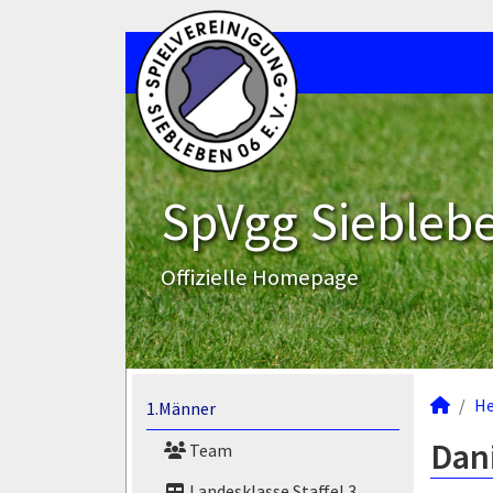
SpVgg Sieblebe
Offizielle Homepage
He
1.Männer
Dani
Team
Landesklasse Staffel 3