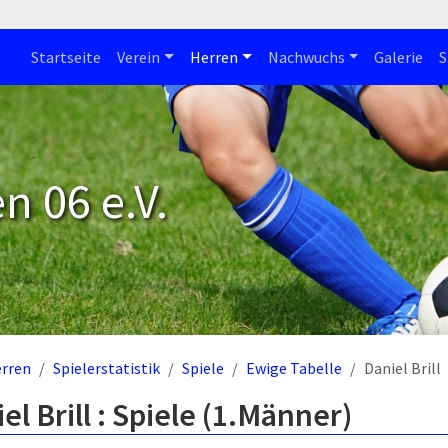
Startseite
Verein
Herren
Nachwuchs
Galerie
S
n 06 e.V.
rren
Spielerstatistik
Spiele
Ewige Tabelle
Daniel Brill
el Brill : Spiele (1.Männer)