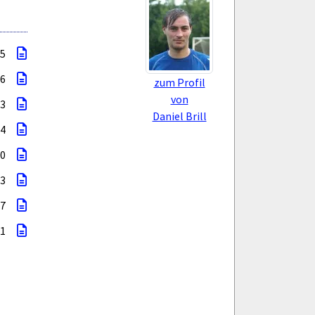
 5
 6
zum Profil
von
 3
Daniel Brill
 4
 0
 3
 7
 1