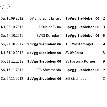
2/13
Sa, 15.09.2012
SV Eintracht Erfurt
:
SpVgg Siebleben 06
2 :
Mi, 03.10.2012
1.Suhler SV 06
:
SpVgg Siebleben 06
3 :
So, 14.10.2012
SV 03 Dorndorf
:
SpVgg Siebleben 06
6 :
So, 21.10.2012
SpVgg Siebleben 06
:
TSV Westerengel
4 :
Mi, 31.10.2012
SpVgg Siebleben 06
:
SV 09 Arnstadt
5 :
So, 11.11.2012
SpVgg Siebleben 06
:
SV Fortuna Körner
9 :
Sa, 17.11.2012
FSV Sömmerda
:
SpVgg Siebleben 06
2 :
Sa, 24.11.2012
SpVgg Siebleben 06
:
SG Bischleben
3 :