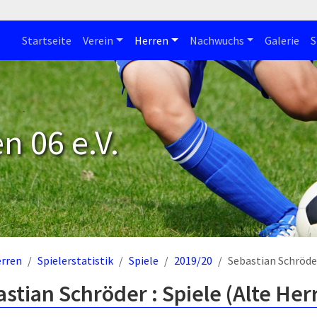
Startseite
Verein
Herren
Nachwuchs
Galerie
S
n 06 e.V.
rren
Spielerstatistik
Spiele
2019/20
Sebastian Schröde
stian Schröder : Spiele (Alte Her