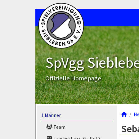
SpVgg Sieblebe
Offizielle Homepage
He
1.Männer
Seba
Team
Landesklasse Staffel 3