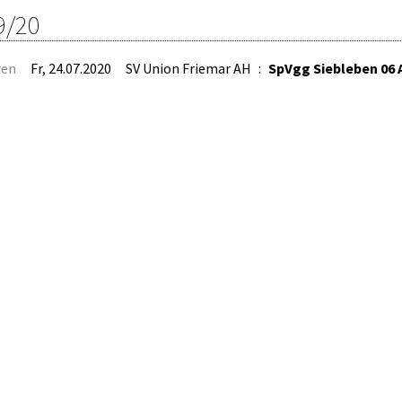
9/20
ren
Fr, 24.07.2020
SV Union Friemar AH
:
SpVgg Siebleben 06 