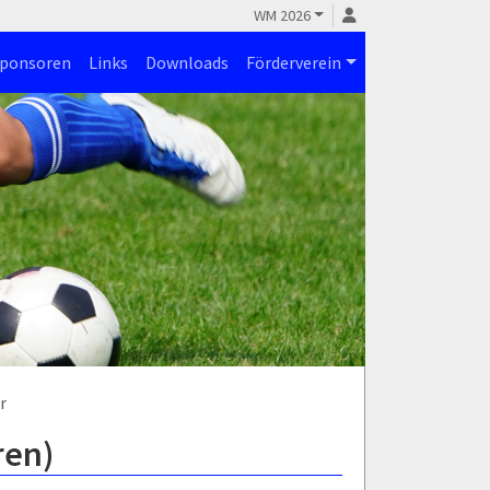
WM 2026
ponsoren
Links
Downloads
Förderverein
r
ren)