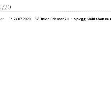
9/20
ren
Fr, 24.07.2020
SV Union Friemar AH
:
SpVgg Siebleben 06 