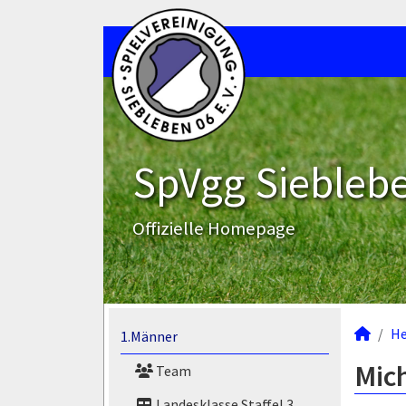
SpVgg Sieblebe
Offizielle Homepage
He
1.Männer
Mich
Team
Landesklasse Staffel 3