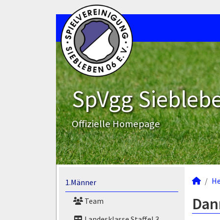
SpVgg Sieblebe
Offizielle Homepage
He
1.Männer
Dann
Team
Landesklasse Staffel 3