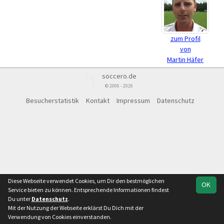
zum Profil
von
Martin Häfer
soccero.de
© 2006 - 2026
Besucherstatistik
Kontakt
Impressum
Datenschutz
Diese Webseite verwendet Cookies, um Dir den bestmöglichen
OK
Service bieten zu können. Entsprechende Informationen findest
Du unter
Datenschutz
.
Mit der Nutzung der Webseite erklärst Du Dich mit der
Verwendung von Cookies einverstanden.