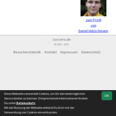
zum Profil
von
Daniel Hübschmann
soccero.de
© 2006 - 2026
Besucherstatistik
Kontakt
Impressum
Datenschutz
Diese Webseite verwendet Cookies, um Dir den bestmöglichen
OK
Service bieten zu können. Entsprechende Informationen findest
Du unter
Datenschutz
.
Mit der Nutzung der Webseite erklärst Du Dich mit der
Verwendung von Cookies einverstanden.