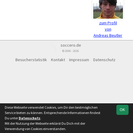
zum Profil
von
Andreas Beutler
soccero.de
© 2006 - 2026
Besucherstatistik
Kontakt
Impressum
Datenschutz
Diese Webseite verwendet Cookies, um Dir den bestmöglichen
OK
Service bieten zu können. Entsprechende Informationen findest
Du unter
Datenschutz
.
Mit der Nutzung der Webseite erklärst Du Dich mit der
Verwendung von Cookies einverstanden.