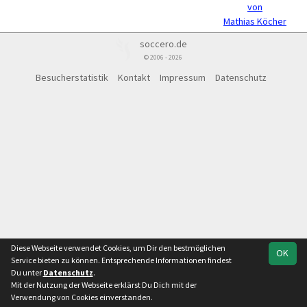
von
Mathias Köcher
soccero.de
© 2006 - 2026
Besucherstatistik
Kontakt
Impressum
Datenschutz
Diese Webseite verwendet Cookies, um Dir den bestmöglichen
OK
Service bieten zu können. Entsprechende Informationen findest
Du unter
Datenschutz
.
Mit der Nutzung der Webseite erklärst Du Dich mit der
Verwendung von Cookies einverstanden.