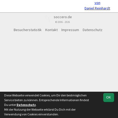
von
Daniel Reinhardt
soccero.de
© 2006 - 2026
Besucherstatistik
Kontakt
Impressum
Datenschutz
Diese Webseite verwendet Cookies, um Dir den bestmöglichen
OK
Service bieten zu können. Entsprechende Informationen findest
Du unter
Datenschutz
.
Mit der Nutzung der Webseite erklärst Du Dich mit der
Verwendung von Cookies einverstanden.