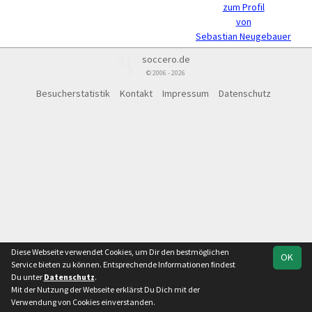
zum Profil
von
Sebastian Neugebauer
soccero.de
© 2006 - 2026
Besucherstatistik
Kontakt
Impressum
Datenschutz
Diese Webseite verwendet Cookies, um Dir den bestmöglichen
OK
Service bieten zu können. Entsprechende Informationen findest
Du unter
Datenschutz
.
Mit der Nutzung der Webseite erklärst Du Dich mit der
Verwendung von Cookies einverstanden.