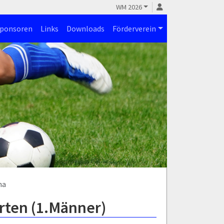
WM 2026
ponsoren
Links
Downloads
Förderverein
na
rten (1.Männer)