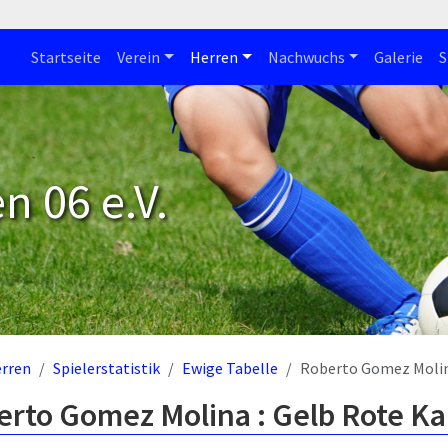
Startseite
Verein
Herren
Nachwuchs
Galerie
S
n 06 e.V.
rren
Spielerstatistik
Ewige Tabelle
Roberto Gomez Moli
erto Gomez Molina : Gelb Rote Ka