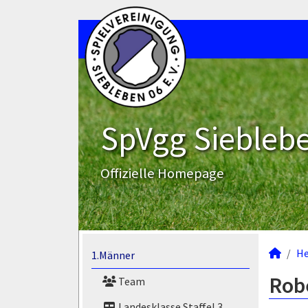
SpVgg Sieblebe
Offizielle Homepage
He
1.Männer
Rob
Team
Landesklasse Staffel 3