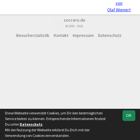
von
Olaf Wienert
soccero.de
© 2006 - 2026
Besucherstatistik
Kontakt
Impressum
Datenschutz
Diese Webseite verwendet Cookies, um Dir den bestmöglichen
OK
Service bieten zu können. Entsprechende Informationen findest
Du unter
Datenschutz
.
Mit der Nutzung der Webseite erklärst Du Dich mit der
Verwendung von Cookies einverstanden.