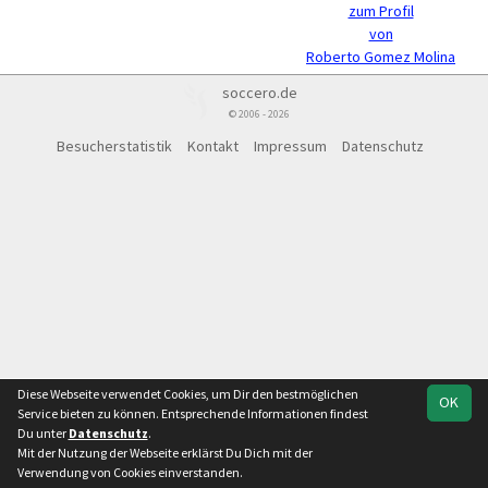
zum Profil
von
Roberto Gomez Molina
soccero.de
© 2006 - 2026
Besucherstatistik
Kontakt
Impressum
Datenschutz
Diese Webseite verwendet Cookies, um Dir den bestmöglichen
OK
Service bieten zu können. Entsprechende Informationen findest
Du unter
Datenschutz
.
Mit der Nutzung der Webseite erklärst Du Dich mit der
Verwendung von Cookies einverstanden.