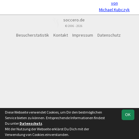
von
Michael Kubczyk
soccero.de
© 2006 - 2026
Besucherstatistik
Kontakt
Impressum
Datenschutz
Diese Webseite verwendet Cookies, um Dir den bestmöglichen
OK
Service bieten zu können. Entsprechende Informationen findest
Du unter
Datenschutz
.
Mit der Nutzung der Webseite erklärst Du Dich mit der
Verwendung von Cookies einverstanden.