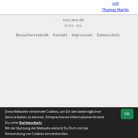
von
Thomas Martin
soccero.de
© 2006 - 2026
Besucherstatistik
Kontakt
Impressum
Datenschutz
Diese Webseite verwendet Cookies, um Dir den bestmöglichen
OK
Service bieten zu können. Entsprechende Informationen findest
Du unter
Datenschutz
.
Mit der Nutzung der Webseite erklärst Du Dich mit der
Verwendung von Cookies einverstanden.