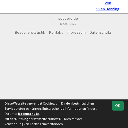
von
Sven Henning
soccero.de
© 2006 - 2026
Besucherstatistik
Kontakt
Impressum
Datenschutz
Diese Webseite verwendet Cookies, um Dir den bestmöglichen
OK
Service bieten zu können. Entsprechende Informationen findest
Du unter
Datenschutz
.
Mit der Nutzung der Webseite erklärst Du Dich mit der
Verwendung von Cookies einverstanden.