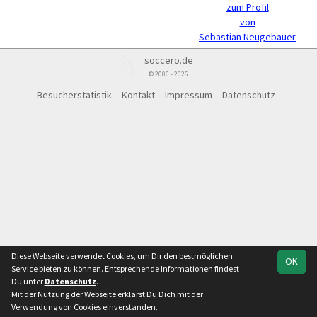
zum Profil
von
Sebastian Neugebauer
soccero.de
© 2006 - 2026
Besucherstatistik
Kontakt
Impressum
Datenschutz
Diese Webseite verwendet Cookies, um Dir den bestmöglichen
OK
Service bieten zu können. Entsprechende Informationen findest
Du unter
Datenschutz
.
Mit der Nutzung der Webseite erklärst Du Dich mit der
Verwendung von Cookies einverstanden.