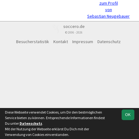
zum Profil
von
Sebastian Neugebauer
soccero.de
© 2006 - 2026
Besucherstatistik
Kontakt
Impressum
Datenschutz
Diese Webseite verwendet Cookies, um Dir den bestmöglichen
OK
Service bieten zu können. Entsprechende Informationen findest
Du unter
Datenschutz
.
Mit der Nutzung der Webseite erklärst Du Dich mit der
Verwendung von Cookies einverstanden.