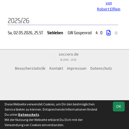
von
Robert Elflein
2025/26
Sa, 02.05.2026
, 25.ST
Siebleben
:
GW Gospenrod
4 : 0
(1)
soccero.de
© 2006 - 2026
Besucherstatistik
Kontakt
Impressum
Datenschutz
Diese Webseite verwendet Cookies, um Dir den bestmöglichen
OK
Service bieten zu können. Entsprechende Informationen findest
Du unter
Datenschutz
.
Mit der Nutzung der Webseite erklärst Du Dich mit der
Verwendung von Cookies einverstanden.