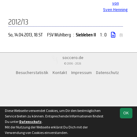
von
Sven Henning
2012/13
So, 14.04.2013
, 18.ST
FSV Mühlberg
:
Siebleben II
1 : 0
(1)
soccero.de
© 2006 - 2026
Besucherstatistik
Kontakt
Impressum
Datenschutz
Diese Webseite verwendet Cookies, um Dir den bestmöglichen
OK
Service bieten zu können. Entsprechende Informationen findest
Du unter
Datenschutz
.
Mit der Nutzung der Webseite erklärst Du Dich mit der
Verwendung von Cookies einverstanden.