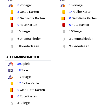
0
Vorlagen
1
Vorlage
3
Gelbe Karten
14
Gelbe Karten
0
Gelb-Rote Karten
0
Gelb-Rote Karten
0
Rote Karten
0
Rote Karten
S
15 Siege
S
16 Siege
U
6 Unentschieden
U
3 Unentschieden
N
10 Niederlagen
N
9 Niederlagen
ALLE MANNSCHAFTEN
59
Spiele
18
Tore
1
Vorlage
17
Gelbe Karten
0
Gelb-Rote Karten
0
Rote Karten
S
31 Siege