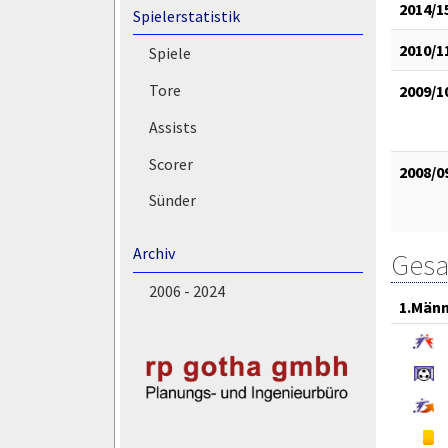
2014/1
Spielerstatistik
2010/1
Spiele
Tore
2009/1
Assists
Scorer
2008/0
Sünder
Archiv
Gesa
2006 - 2024
1.Män