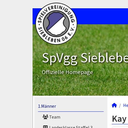
SpVgg Sieblebe
Offizielle Homepage
He
1.Männer
Kay
Team
Landesklasse Staffel 3