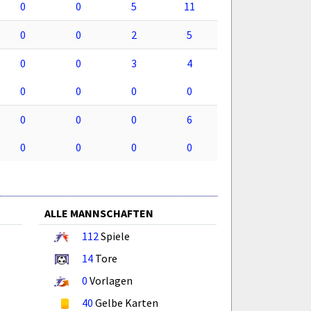
0
0
5
11
0
0
2
5
0
0
3
4
0
0
0
0
0
0
0
6
0
0
0
0
ALLE MANNSCHAFTEN
112
Spiele
14
Tore
0
Vorlagen
40
Gelbe Karten