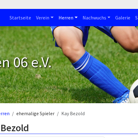
Startseite
Verein
Herren
Nachwuchs
Galerie
S
n 06 e.V.
rren
ehemalige Spieler
Kay Bezold
 Bezold