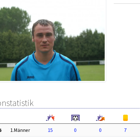
nstatistik
6
1.Männer
15
0
0
7