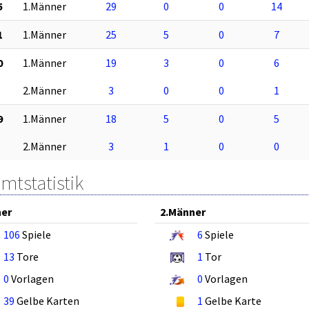
5
1.Männer
29
0
0
14
1
1.Männer
25
5
0
7
0
1.Männer
19
3
0
6
2.Männer
3
0
0
1
9
1.Männer
18
5
0
5
2.Männer
3
1
0
0
mtstatistik
ner
2.Männer
106
Spiele
6
Spiele
13
Tore
1
Tor
0
Vorlagen
0
Vorlagen
39
Gelbe Karten
1
Gelbe Karte