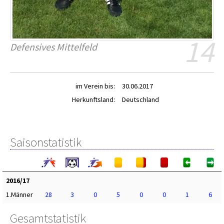
14
Defensives Mittelfeld
im Verein bis:
30.06.2017
Herkunftsland:
Deutschland
Saisonstatistik
2016/17
1.Männer
28
3
0
5
0
0
1
6
Gesamtstatistik