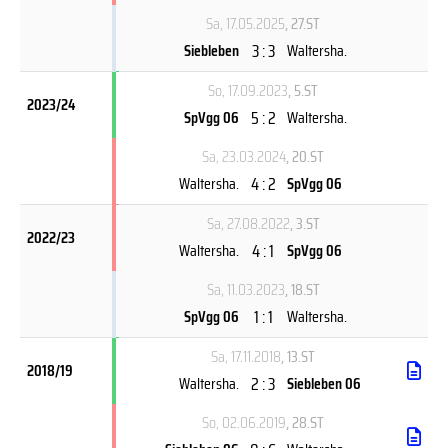
Sa, 17.05.2025
, 27.ST
3 : 3
Siebleben
Waltersha.
So, 17.09.2023
, 5.ST
2023/24
5 : 2
SpVgg 06
Waltersha.
Sa, 23.03.2024
, 20.ST
4 : 2
Waltersha.
SpVgg 06
Sa, 27.08.2022
, 3.ST
2022/23
4 : 1
Waltersha.
SpVgg 06
Sa, 11.03.2023
, 18.ST
1 : 1
SpVgg 06
Waltersha.
Sa, 17.11.2018
, 13.ST
2018/19
2 : 3
Waltersha.
Siebleben 06
So, 02.06.2019
, 28.ST