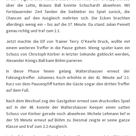
über die Latte, Brauns Ball konnte Schuchardt abwehren. Mit
fortdauernder Zeit fanden die Siebleber ins Spiel zurück, die
Chancen auf den Ausgleich mehrten sich. Die Ecken brachten
allerdings wenig ein – bis auf die 37. Minute. Da stand Julian Peinelt
genau richtig und traf zum 1:1.
Jetzt machte die Elf von Trainer Terry O’Keefe Druck, wollte mit
einem weiteren Treffer in die Pause gehen. Wenig später kann ein
Schuss von Christoph Körber in letzter Sekunde geblockt werden,
Alexander Königs Ball kann Böhm parieren.
In diese Phase hinein gelang
Waltershausen
erneut der
Führungstreffer. Johannes Koch erhöhte in der 41. Minute auf 2:1.
Kurz vor dem Pausenpfiff hatten die Gäste sogar den dritten Treffer
auf dem Fuß.
Nach dem Wechsel zog der Gastgeber erneut sein druckvolles Spiel
auf. In der 48. konnte der Waltershäuser Keeper einen satten
Schuss von Körber gerade noch abwehren. Michele Lehmann lief in
der 59. Minute erneut auf Böhm zu. Diesmal zeigte er seine ganze
Klasse und traf zum 2:2-Ausgleich.