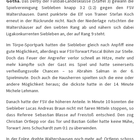
Gotha
.
Das Derby der Fußball-Landesklasse (Staffel 3) gewann die
Spielvereinigung Siebleben knapp 3:2 (1:2) gegen den FSV
Waltershausen. Damit punktete die Elf von Trainer Stefan Koch
erneut in der Rückrunde nicht. Nach der Niederlage rutschten die
Waltershäuser auf den siebten Rang ab und nähern sich dabei
Ligakonkurrenten Siebleben an, der auf Rang 9 steht.
Im Törpe-Sportpark hatten die Siebleber gleich nach Anpfiff eine
gute Möglichkeit, allerdings war FSV-Torwart Pascal Böhm zur Stelle.
Doch das Feuer der Angreifer verlor schnell an Hitze, mehr und
mehr kämpfte sich der Gast ins Spiel und hatte seinerseits
verheißungsvolle Chancen – so Abrahim Salman in der 6.
Spielminute. Doch auch die Hausherren spielten sich die eine oder
andere Möglichkeit heraus; die dickste hatte in der 14. Minute
Michele Lehmann.
Danach hatte der FSV die höheren Anteile. In Minute 10 konnten die
Siebleber Lucas Andreas Braun nicht mit fairen Mitteln stoppen, so
dass Referee Sebastian Blasse auf Freistoß entschied. Den zog
Christian Ortlepp vor das Tor und Bastian Göller hatte keine Mühe,
Torwart Jens Schuchardt zum 0:1 zu überwinden.
In der Folge drehte
Waltershausen
noch mehr auf: Ortlepp schoss