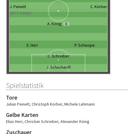
J. Peinelt
C. Körber
(89' F. Kopp)
A. König
C
E. Herr
P. Schwope
C. Schreiber
J. Schuchardt
Spielstatistik
Tore
Julian Peinelt
,
Christoph Körber
,
Michele Lehmann
Gelbe Karten
Elias Herr
,
Christian Schreiber
,
Alexander König
Zuschauer