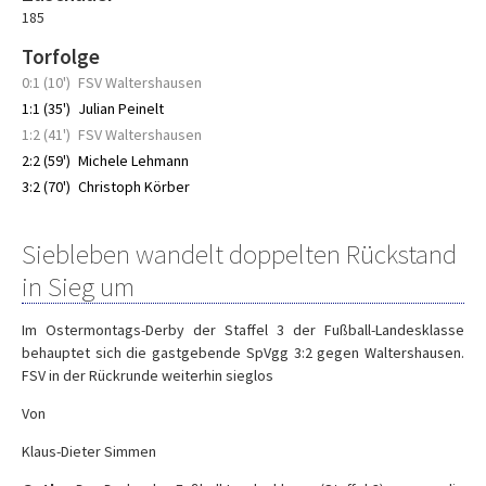
185
Torfolge
0:1 (10')
FSV Waltershausen
1:1 (35')
Julian Peinelt
1:2 (41')
FSV Waltershausen
2:2 (59')
Michele Lehmann
3:2 (70')
Christoph Körber
Siebleben wandelt doppelten Rückstand
in Sieg um
Im Ostermontags-Derby der Staffel 3 der Fußball-Landesklasse
behauptet sich die gastgebende SpVgg 3:2 gegen Waltershausen.
FSV in der Rückrunde weiterhin sieglos
Von
Klaus-Dieter Simmen