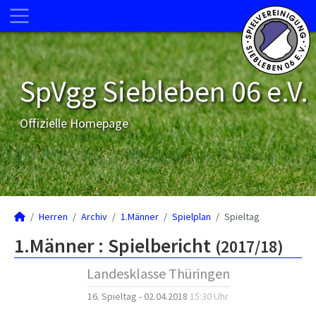
SpVgg Siebleben 06 e.V.
Offizielle Homepage
Herren
Archiv
1.Männer
Spielplan
Spieltag
1.Männer :
Spielbericht
(2017/18)
Landesklasse Thüringen
16. Spieltag - 02.04.2018
15:30 Uhr