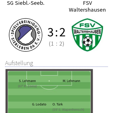
SG Siebl.-Seeb.
FSV
Waltershausen
3
:
2
(1
:
2)
Aufstellung
S. Lehmann
M. Lehmann
(67' R. Zoina)
G. Lodato
O. Türk
(59' S. Wapenhensch)