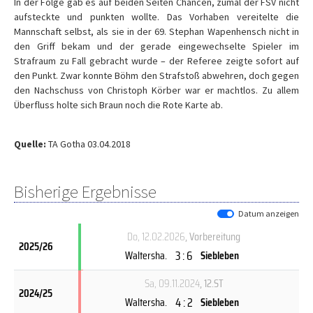
In der Folge gab es auf beiden Seiten Chancen, zumal der FSV nicht
aufsteckte und punkten wollte. Das Vorhaben vereitelte die
Mannschaft selbst, als sie in der 69. Stephan Wapenhensch nicht in
den Griff bekam und der gerade eingewechselte Spieler im
Strafraum zu Fall gebracht wurde – der Referee zeigte sofort auf
den Punkt. Zwar konnte Böhm den Strafstoß abwehren, doch gegen
den Nachschuss von Christoph Körber war er machtlos. Zu allem
Überfluss holte sich Braun noch die Rote Karte ab.
Quelle:
TA Gotha 03.04.2018
Bisherige Ergebnisse
Datum anzeigen
Do, 12.02.2026
, Vorbereitung
2025/26
3 : 6
Waltersha.
Siebleben
Sa, 09.11.2024
, 12.ST
2024/25
4 : 2
Waltersha.
Siebleben