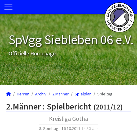
SpVgg Siebleben 06 e.V.
Offizielle Homepage
Herren
Archiv
2.Männer
Spielplan
Spieltag
2.Männer :
Spielbericht
(2011/12)
Kreisliga Gotha
8. Spieltag - 16.10.2011
14:30 Uhr