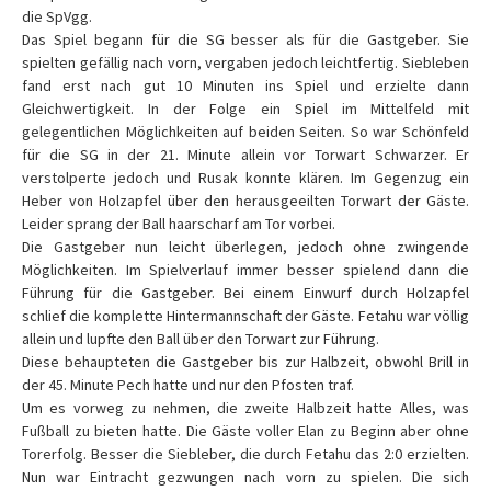
die SpVgg.
Das Spiel begann für die SG besser als für die Gastgeber. Sie
spielten gefällig nach vorn, vergaben jedoch leichtfertig. Siebleben
fand erst nach gut 10 Minuten ins Spiel und erzielte dann
Gleichwertigkeit. In der Folge ein Spiel im Mittelfeld mit
gelegentlichen Möglichkeiten auf beiden Seiten. So war Schönfeld
für die SG in der 21. Minute allein vor Torwart Schwarzer. Er
verstolperte jedoch und Rusak konnte klären. Im Gegenzug ein
Heber von Holzapfel über den herausgeeilten Torwart der Gäste.
Leider sprang der Ball haarscharf am Tor vorbei.
Die Gastgeber nun leicht überlegen, jedoch ohne zwingende
Möglichkeiten. Im Spielverlauf immer besser spielend dann die
Führung für die Gastgeber. Bei einem Einwurf durch Holzapfel
schlief die komplette Hintermannschaft der Gäste. Fetahu war völlig
allein und lupfte den Ball über den Torwart zur Führung.
Diese behaupteten die Gastgeber bis zur Halbzeit, obwohl Brill in
der 45. Minute Pech hatte und nur den Pfosten traf.
Um es vorweg zu nehmen, die zweite Halbzeit hatte Alles, was
Fußball zu bieten hatte. Die Gäste voller Elan zu Beginn aber ohne
Torerfolg. Besser die Siebleber, die durch Fetahu das 2:0 erzielten.
Nun war Eintracht gezwungen nach vorn zu spielen. Die sich