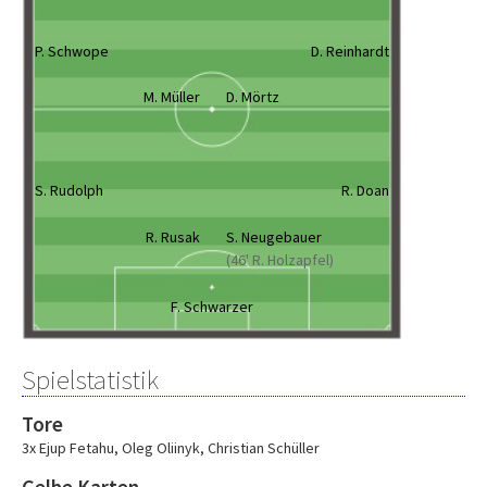
P. Schwope
D. Reinhardt
M. Müller
D. Mörtz
S. Rudolph
R. Doan
R. Rusak
S. Neugebauer
(46' R. Holzapfel)
F. Schwarzer
Spielstatistik
Tore
3x Ejup Fetahu
,
Oleg Oliinyk
,
Christian Schüller