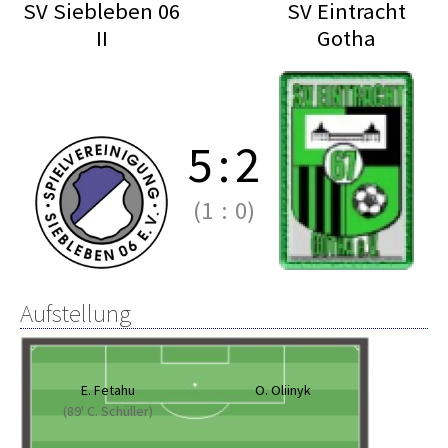
SV Siebleben 06
SV Eintracht
II
Gotha
5
:
2
(1
:
0)
Aufstellung
E. Fetahu
O. Oliinyk
(89' C. Schüller)