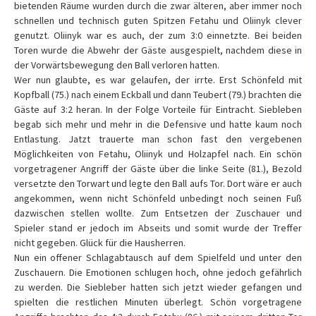
bietenden Räume wurden durch die zwar älteren, aber immer noch
schnellen und technisch guten Spitzen Fetahu und Oliinyk clever
genutzt. Oliinyk war es auch, der zum 3:0 einnetzte. Bei beiden
Toren wurde die Abwehr der Gäste ausgespielt, nachdem diese in
der Vorwärtsbewegung den Ball verloren hatten.
Wer nun glaubte, es war gelaufen, der irrte. Erst Schönfeld mit
Kopfball (75.) nach einem Eckball und dann Teubert (79.) brachten die
Gäste auf 3:2 heran. In der Folge Vorteile für Eintracht. Siebleben
begab sich mehr und mehr in die Defensive und hatte kaum noch
Entlastung. Jatzt trauerte man schon fast den vergebenen
Möglichkeiten von Fetahu, Oliinyk und Holzapfel nach. Ein schön
vorgetragener Angriff der Gäste über die linke Seite (81.), Bezold
versetzte den Torwart und legte den Ball aufs Tor. Dort wäre er auch
angekommen, wenn nicht Schönfeld unbedingt noch seinen Fuß
dazwischen stellen wollte. Zum Entsetzen der Zuschauer und
Spieler stand er jedoch im Abseits und somit wurde der Treffer
nicht gegeben. Glück für die Hausherren.
Nun ein offener Schlagabtausch auf dem Spielfeld und unter den
Zuschauern. Die Emotionen schlugen hoch, ohne jedoch gefährlich
zu werden. Die Siebleber hatten sich jetzt wieder gefangen und
spielten die restlichen Minuten überlegt. Schön vorgetragene