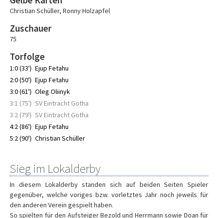
Gelbe Karten
Christian Schüller
,
Ronny Holzapfel
Zuschauer
75
Torfolge
1:0 (33')
Ejup Fetahu
2:0 (50')
Ejup Fetahu
3:0 (61')
Oleg Oliinyk
3:1 (75')
SV Eintracht Gotha
3:2 (79')
SV Eintracht Gotha
4:2 (86')
Ejup Fetahu
5:2 (90')
Christian Schüller
Sieg im Lokalderby
In diesem Lokalderby standen sich auf beiden Seiten Spieler
gegenüber, welche voriges bzw. vorletztes Jahr noch jeweils für
den anderen Verein gespielt haben.
So spielten für den Aufsteiger Bezold und Herrmann sowie Doan für