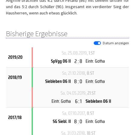
Angriffe brachten das 4:2 durch Fetahu (86.) mit seinem dritten Tor
und das 5:2 durch Schüller (90.). Insgesamt ein verdienter Sieg der
Hausherren, wenn auch etwas glücklich.
Bisherige Ergebnisse
Datum anzeigen
So, 25.08.2019
, 1.ST
2019/20
2 : 8
SpVgg 06 II
Eintr. Gotha
So, 21.10.2018
, 8.ST
2018/19
8 : 0
Siebleben 06 II
Eintr. Gotha
Sa, 04.05.2019
, 21.ST
6 : 1
Eintr. Gotha
Siebleben 06 II
Sa, 07.10.2017
, 8.ST
2017/18
8 : 0
SG Siebl. II
Eintr. Gotha
Sa, 31.03.2018
, 18.ST